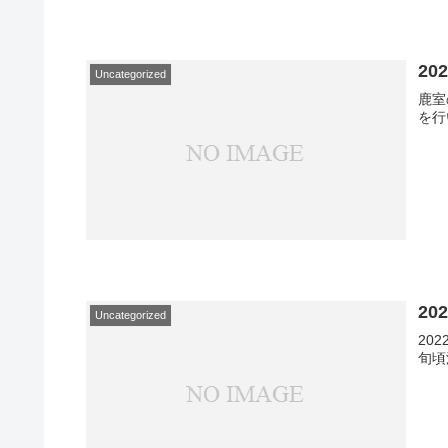
2
Uncategorized
鹿室
を行
20
Uncategorized
20
旬頃